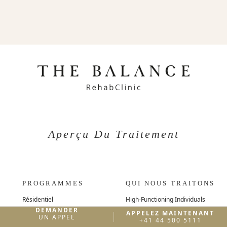
Aperçu Du Traitement
PROGRAMMES
QUI NOUS TRAITONS
Résidentiel
High-Functioning Individuals
DEMANDER
Soins de transition
Cadres dirigeants et chefs
APPELEZ MAINTENANT
UN APPEL
d'entreprise
+41 44 500 5111
Continuité des soins