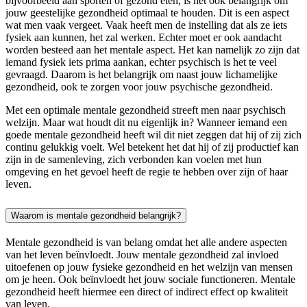
bijvoorbeeld aan sporten of gezond eten, is het ook belangrijk om
jouw geestelijke gezondheid optimaal te houden. Dit is een aspect
wat men vaak vergeet. Vaak heeft men de instelling dat als ze iets
fysiek aan kunnen, het zal werken. Echter moet er ook aandacht
worden besteed aan het mentale aspect. Het kan namelijk zo zijn dat
iemand fysiek iets prima aankan, echter psychisch is het te veel
gevraagd. Daarom is het belangrijk om naast jouw lichamelijke
gezondheid, ook te zorgen voor jouw psychische gezondheid.
Met een optimale mentale gezondheid streeft men naar psychisch
welzijn. Maar wat houdt dit nu eigenlijk in? Wanneer iemand een
goede mentale gezondheid heeft wil dit niet zeggen dat hij of zij zich
continu gelukkig voelt. Wel betekent het dat hij of zij productief kan
zijn in de samenleving, zich verbonden kan voelen met hun
omgeving en het gevoel heeft de regie te hebben over zijn of haar
leven.
Waarom is mentale gezondheid belangrijk?
Mentale gezondheid is van belang omdat het alle andere aspecten
van het leven beïnvloedt. Jouw mentale gezondheid zal invloed
uitoefenen op jouw fysieke gezondheid en het welzijn van mensen
om je heen. Ook beïnvloedt het jouw sociale functioneren. Mentale
gezondheid heeft hiermee een direct of indirect effect op kwaliteit
van leven.