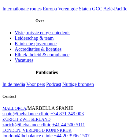
Internationale routes
Europa
Verenigde Staten
GCC
Azië-Pacific
Over
Visie, missie en geschiedenis
Leiderschap & team
Klinische governance
Accreditaties & licenties
Ethiek, beleid & compliance
Vacatures
Publicaties
In de media
Voor pers
Podcast
Nuttige bronnen
Contact
/MARBELLA SPANJE
MALLORCA
spain@thebalance.clinic
+34 871 249 003
ZÜRICH ZWITSERLAND
zurich@thebalance.clinic
+41 44 500 5111
LONDEN, VERENIGD KONINKRIJK
london@thebalance.clinic
+44 20 3996 1507