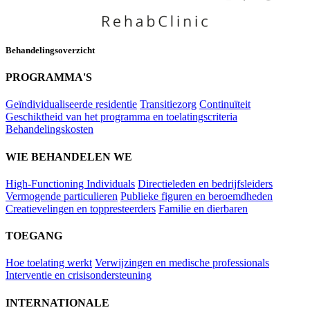
Behandelingsoverzicht
PROGRAMMA'S
Geïndividualiseerde residentie
Transitiezorg
Continuïteit
Geschiktheid van het programma en toelatingscriteria
Behandelingskosten
WIE BEHANDELEN WE
High-Functioning Individuals
Directieleden en bedrijfsleiders
Vermogende particulieren
Publieke figuren en beroemdheden
Creatievelingen en toppresteerders
Familie en dierbaren
TOEGANG
Hoe toelating werkt
Verwijzingen en medische professionals
Interventie en crisisondersteuning
INTERNATIONALE