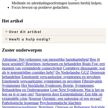
Meditatie en ademhalingsoefeningen kunnen hierbij helpen.
Focus bewust op positieve gedachten.
Het artikel
+
Over dit artikel
+
Heeft u hulp nodig?
Zuster onderwerpen
Altruïsme: Het verkennen van menselijke barmhartigheid
Ben jij
hoog sensitief? Begrijpen, herkennen en behandelen
Brain Fog: een
moment van verminderde connectiviteit
Cognitieve dissonantie: wat
als je tegenstrijdige cognities hebt?
De Nederlandse GGZ
Depressie
behandeling
Emotionele verwaarlozing: symptomen en gevolgen
Emotionele verwaarlozing: symptomen en gevolgen
Fibromyalgie
Symptomen
Het Stockholm Syndroom: Begrip, Symptomen,
Behandeling en Ondersteuning
Lege Nest Syndroom: Wat is het en
hoe ga je er mee om?
Navigeren door Existentialisme: Een blik op
existentiële crisis
Neurose
Ozempic: een oplossing of een gevaar?
Pathologische leugenaar
Psychosomatische klachten
Stemmingswisselingen: Begrijpen, Omgaan en Beheersen
Suïcidale