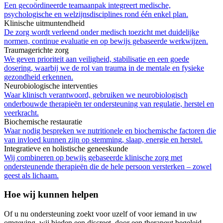
Een gecoördineerde teamaanpak integreert medische,
psychologische en welzijnsdisciplines rond één enkel plan.
Klinische uitmuntendheid
De zorg wordt verleend onder medisch toezicht met duidelijke
normen, continue evaluatie en op bewijs gebaseerde werkwijzen.
Traumagerichte zorg
We geven prioriteit aan veiligheid, stabilisatie en een goede
dosering, waarbij we de rol van trauma in de mentale en fysieke
gezondheid erkennen.
Neurobiologische interventies
Waar klinisch verantwoord, gebruiken we neurobiologisch
onderbouwde therapieën ter ondersteuning van regulatie, herstel en
veerkracht.
Biochemische restauratie
Waar nodig bespreken we nutritionele en biochemische factoren die
van invloed kunnen zijn op stemming, slaap, energie en herstel.
Integratieve en holistische geneeskunde
Wij combineren op bewijs gebaseerde klinische zorg met
ondersteunende therapieën die de hele persoon versterken – zowel
geest als lichaam.
Hoe wij kunnen helpen
Of u nu ondersteuning zoekt voor uzelf of voor iemand in uw
omgeving, wij bieden een discreet, door een therapeut begeleid