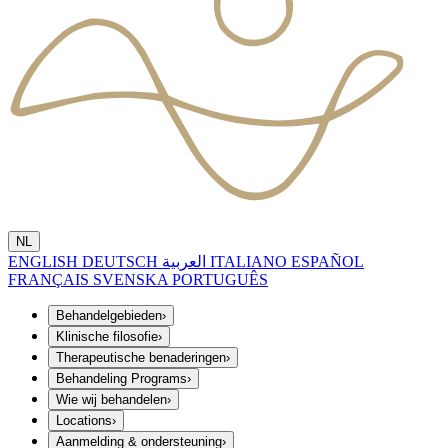
NL
ENGLISH
DEUTSCH
العربية
ITALIANO
ESPAÑOL
FRANÇAIS
SVENSKA
PORTUGUÊS
Behandelgebieden
›
Klinische filosofie
›
Therapeutische benaderingen
›
Behandeling Programs
›
Wie wij behandelen
›
Locations
›
Aanmelding & ondersteuning
›