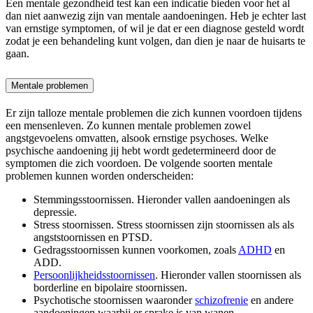
Een mentale gezondheid test kan een indicatie bieden voor het al
dan niet aanwezig zijn van mentale aandoeningen. Heb je echter last
van ernstige symptomen, of wil je dat er een diagnose gesteld wordt
zodat je een behandeling kunt volgen, dan dien je naar de huisarts te
gaan.
Mentale problemen
Er zijn talloze mentale problemen die zich kunnen voordoen tijdens
een mensenleven. Zo kunnen mentale problemen zowel
angstgevoelens omvatten, alsook ernstige psychoses. Welke
psychische aandoening jij hebt wordt gedetermineerd door de
symptomen die zich voordoen. De volgende soorten mentale
problemen kunnen worden onderscheiden:
Stemmingsstoornissen. Hieronder vallen aandoeningen als
depressie.
Stress stoornissen. Stress stoornissen zijn stoornissen als als
angststoornissen en PTSD.
Gedragsstoornissen kunnen voorkomen, zoals
ADHD
en
ADD.
Persoonlijkheidsstoornissen
. Hieronder vallen stoornissen als
borderline en bipolaire stoornissen.
Psychotische stoornissen waaronder
schizofrenie
en andere
aandoeningen waarbij er sprake is van wanen.