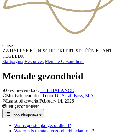
Close
ZWITSERSE KLINISCHE EXPERTISE
·
ÉÉN KLANT
TEGELIJK
Startpagina
Resources
Mentale Gezondheid
Mentale gezondheid
Geschreven door:
THE BALANCE
Medisch beoordeeld door
Dr. Sarah Boss, MD
Laatst bijgewerkt:February 14, 2026
Feit gecontroleerd
Inhoudsopgave
▾
Wat is geestelijke gezondheid?
Waarom is mentale gezondheid belangrijk?