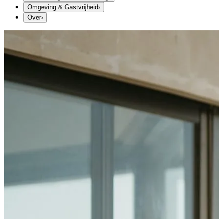
Omgeving & Gastvrijheid
›
Over
›