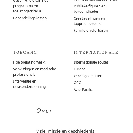
Geschiktheid van het
programma en
Publieke figuren en
toelatingscriteria
beroemdheden
Behandelingskosten
Creatievelingen en
toppresteerders
Familie en dierbaren
TOEGANG
INTERNATIONALE
Hoe toelating werkt
Internationale routes
Verwijzingen en medische
Europa
professionals
Verenigde Staten
Interventie en
GCC
crisisondersteuning
Azië-Pacific
Over
Visie, missie en geschiedenis