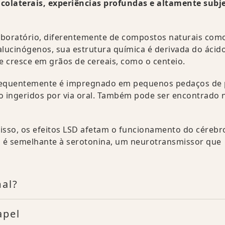
 colaterais, experiências profundas e altamente subj
laboratório, diferentemente de compostos naturais com
alucinógenos, sua estrutura química é derivada do ácid
ue cresce em grãos de cereais, como o centeio.
frequentemente é impregnado em pequenos pedaços de 
o ingeridos por via oral. Também pode ser encontrado 
isso, os efeitos LSD afetam o funcionamento do cérebr
a é semelhante à serotonina, um neurotransmissor que
mal?
apel