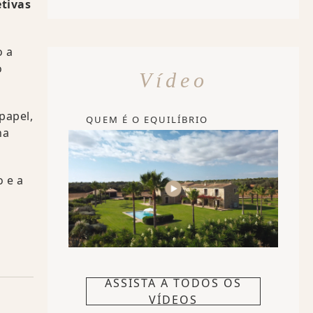
etivas
o a
o
Vídeo
papel,
QUEM É O EQUILÍBRIO
na
o e a
ASSISTA A TODOS OS
VÍDEOS