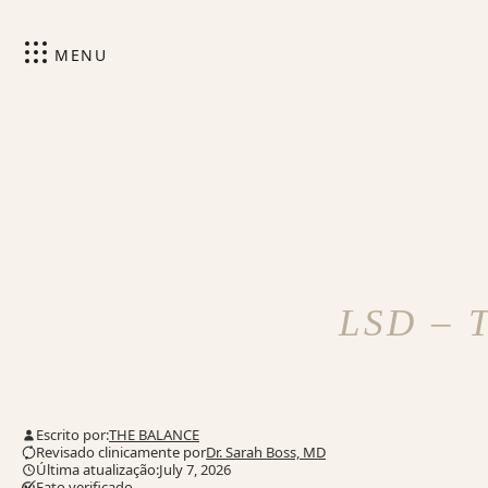
MENU
LSD – T
Escrito por:
THE BALANCE
Revisado clinicamente por
Dr. Sarah Boss, MD
Última atualização:July 7, 2026
Fato verificado