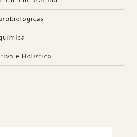
m foco no trauma
urobiológicas
química
tiva e Holística