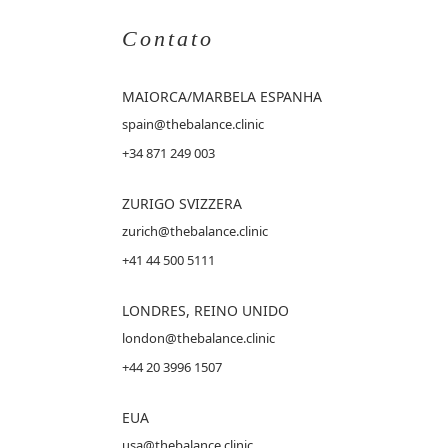
Contato
MAIORCA
/MARBELA ESPANHA
spain@thebalance.clinic
+34 871 249 003
ZURIGO SVIZZERA
zurich@thebalance.clinic
+41 44 500 5111
LONDRES, REINO UNIDO
london@thebalance.clinic
+44 20 3996 1507
EUA
usa@thebalance.clinic