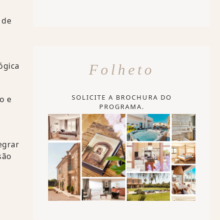
 de
ógica
Folheto
SOLICITE A BROCHURA DO
o e
PROGRAMA.
egrar
são