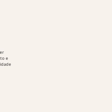
er
to e
lidade