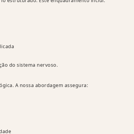
io estruturado. Este enquadramento inclui:
dicada
zação do sistema nervoso.
ológica. A nossa abordagem assegura:
idade