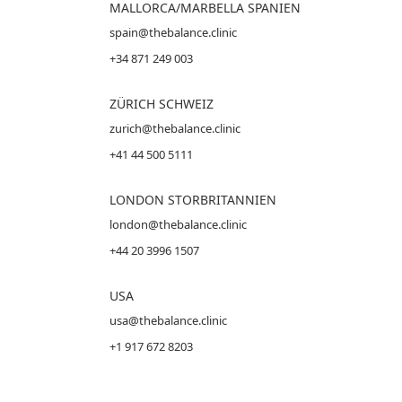
MALLORCA
/MARBELLA SPANIEN
spain@thebalance.clinic
+34 871 249 003
ZÜRICH SCHWEIZ
zurich@thebalance.clinic
+41 44 500 5111
LONDON STORBRITANNIEN
london@thebalance.clinic
+44 20 3996 1507
USA
usa@thebalance.clinic
+1 917 672 8203