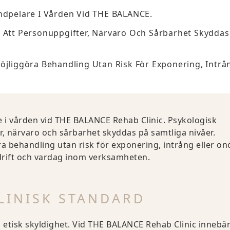
undpelare I Vården Vid THE BALANCE.
– Att Personuppgifter, Närvaro Och Sårbarhet Skyddas
öjliggöra Behandling Utan Risk För Exponering, Intrå
e i vården vid THE BALANCE Rehab Clinic. Psykologisk
r, närvaro och sårbarhet skyddas på samtliga nivåer.
ra behandling utan risk för exponering, intrång eller on
, drift och vardag inom verksamheten.
LINISK STANDARD
 och etisk skyldighet. Vid THE BALANCE Rehab Clinic innebä