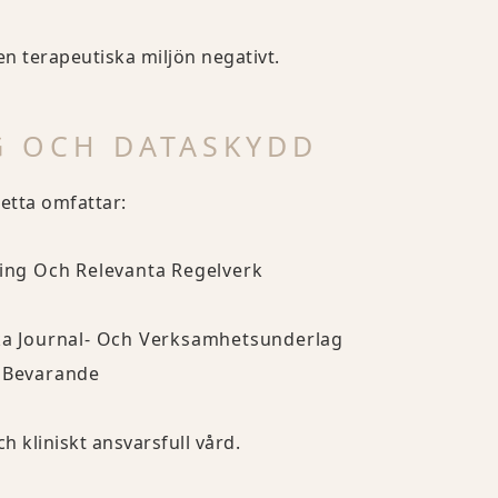
den terapeutiska miljön negativt.
G OCH DATASKYDD
etta omfattar:
ning Och Relevanta Regelverk
ska Journal- Och Verksamhetsunderlag
h Bevarande
h kliniskt ansvarsfull vård.