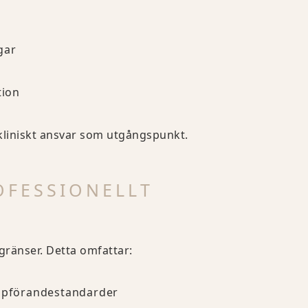
gar
tion
kliniskt ansvar som utgångspunkt.
FESSIONELLT
gränser. Detta omfattar:
Uppförandestandarder