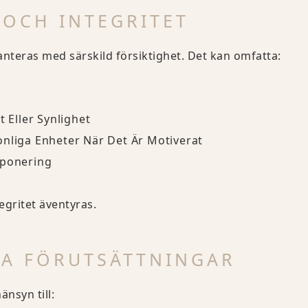
 OCH INTEGRITET
teras med särskild försiktighet. Det kan omfatta:
Eller Synlighet
onliga Enheter När Det Är Motiverat
xponering
egritet äventyras.
LA FÖRUTSÄTTNINGAR
nsyn till: