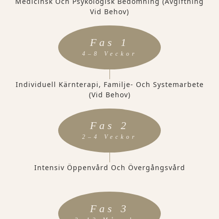
Medicinsk Och Psykologisk Bedömning (avgiftning
Vid Behov)
Fas 1
4–8 Veckor
Individuell Kärnterapi, Familje- Och Systemarbete
(vid Behov)
Fas 2
2–4 Veckor
Intensiv Öppenvård Och Övergångsvård
Fas 3