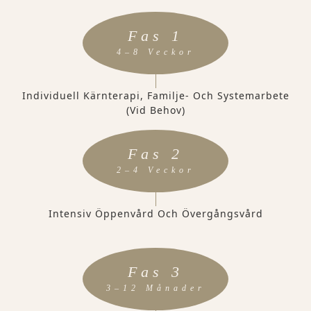
Fas 1
4–8 Veckor
Individuell Kärnterapi, Familje- Och Systemarbete
(vid Behov)
Fas 2
2–4 Veckor
Intensiv Öppenvård Och Övergångsvård
Fas 3
3–12 Månader