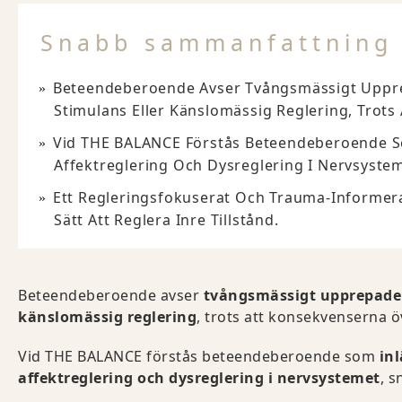
Snabb sammanfattning
Beteendeberoende Avser Tvångsmässigt Upprep
Stimulans Eller Känslomässig Reglering, Trots
Vid THE BALANCE Förstås Beteendeberoende So
Affektreglering Och Dysreglering I Nervsyste
Ett Regleringsfokuserat Och Trauma-Informer
Sätt Att Reglera Inre Tillstånd.
Beteendeberoende avser
tvångsmässigt upprepade b
känslomässig reglering
, trots att konsekvenserna öv
Vid THE BALANCE förstås beteendeberoende som
in
affektreglering och dysreglering i nervsystemet
, 