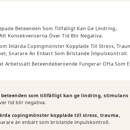
ade Beteenden Som Tillfälligt Kan Ge Lindring,
 Att Konsekvenserna Över Tid Blir Negativa.
m Inlärda Copingmönster Kopplade Till Stress, Trau
met, Snarare Än Enbart Som Bristande Impulskontroll.
at Arbetssätt Beteendeberoende Fungerar Ofta Som E
eteenden som tillfälligt kan ge lindring, stimulans 
er tid blir negativa.
lärda copingmönster kopplade till stress, trauma,
snarare än enbart som bristande impulskontroll.