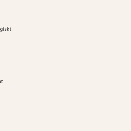
giskt
at