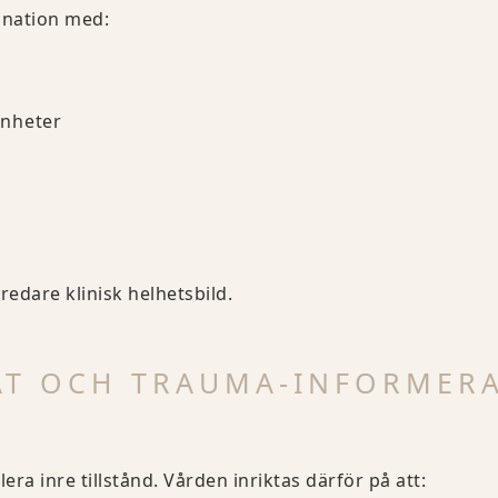
ination med:
enheter
dare klinisk helhetsbild.
AT OCH TRAUMA-INFORMER
ra inre tillstånd. Vården inriktas därför på att: