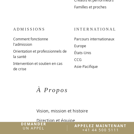
Créatifs et performeurs
Familles et proches
ADMISSIONS
INTERNATIONAL
Comment fonctionne
Parcours internationaux
l'admission
Europe
Orientation et professionnels de
États-Unis
la santé
CCG
Intervention et soutien en cas
Asie-Pacifique
de crise
À Propos
Vision, mission et histoire
Direction et équipe
DEMANDER
APPELEZ MAINTENANT
UN APPEL
Gouvernance clinique
+41 44 500 5111