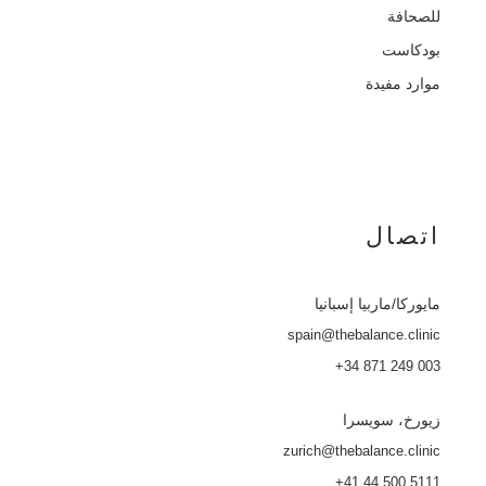
للصحافة
بودكاست
موارد مفيدة
اتصال
مايوركا
/ماربيا إسبانيا
spain@thebalance.clinic
+34 871 249 003
زيورخ، سويسرا
zurich@thebalance.clinic
+41 44 500 5111