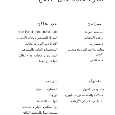
البرامج
من نعالج
السكنية الفردية
High-Functioning Individuals
الرعاية الانتقالية
المدراء التنفيذيون وقادة الأعمال
الاستمرارية
الأفراد ذوو الثروات العالية
معايير ملاءمة البرنامج ومعايير
الشخصيات العامة والمشاهير
القبول
المبدعون وأصحاب الأداء العالي
تكلفة العلاج
العائلات والأحباء
القبول
دولي
كيف يعمل القبول
المسارات الدولية
الإحالات والمتخصصون الطبيون
أوروبا
التدخل والدعم في الأزمات
الولايات المتحدة
دول مجلس التعاون الخليجي
منطقة آسيا والمحيط الهادئ