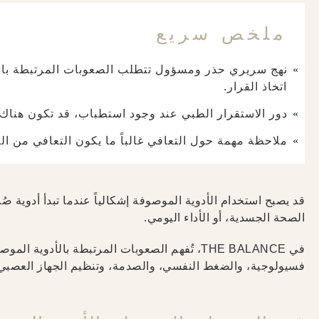
ملخص سريع
نهج سريري حذر ومسؤول تتطلب الصعوبات المرتبطة بالأدو
اتخاذ القرار.
دور الاستقرار الطبي عند وجود استطباب، قد تكون هناك
ملاحظة مهمة حول التعافي غالباً ما يكون التعافي من الص
قد يصبح استخدام الأدوية الموصوفة إشكالياً عندما تبدأ أدوية ص
الصحة الجسدية، أو الأداء اليومي.
في THE BALANCE، تُفهم الصعوبات المرتبطة بالأدوية الموصوفة بوصفها
فسيولوجية، والضغط النفسي، والصدمة، وتنظيم الجهاز العصبي—ول