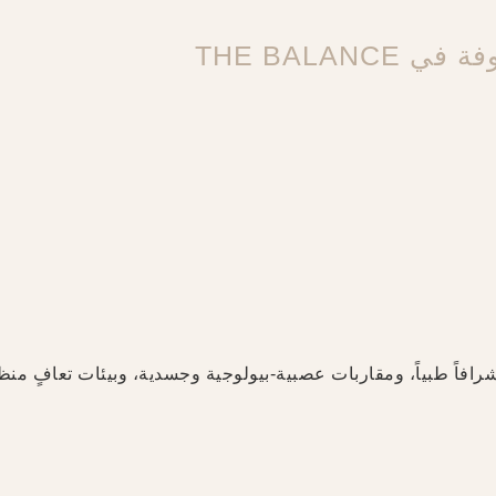
THE BALA
وإشرافاً طبياً، ومقاربات عصبية-بيولوجية وجسدية، وبيئات تعافٍ م