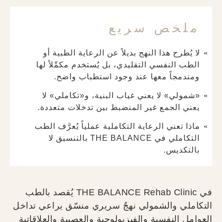
ملخص سريع
لا يُطرح هذا النهج بديلاً عن الرعاية الطبية أو
الطب النفسي التقليدي، بل يُستخدم مكمِّلاً لها
ومندمجاً معها عند وجود استطباب واضح.
«شمولي» لا يعني غياب البنية، و«تكاملي» لا
يعني الجمع غير المنضبط بين تدخلات متعددة.
ماذا تعني الرعاية التكاملية عملياً يُعرَّف الطب
التكاملي في THE BALANCE بالتنسيق لا
بالتكديس.
في THE BALANCE Rehab Clinic يُقصد بالطب
التكاملي والشمولي نهجٌ سريري منسّق يراعي تداخل
العوامل النفسية والفيزيولوجية والعصبية والعلاقاتية