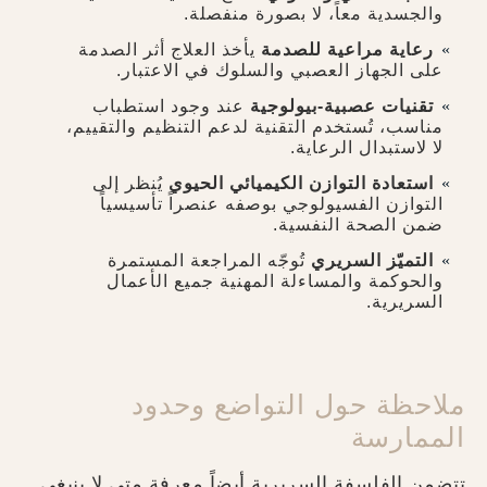
والجسدية معاً، لا بصورة منفصلة.
رعاية مراعية للصدمة
يأخذ العلاج أثر الصدمة
على الجهاز العصبي والسلوك في الاعتبار.
تقنيات عصبية-بيولوجية
عند وجود استطباب
مناسب، تُستخدم التقنية لدعم التنظيم والتقييم،
لا لاستبدال الرعاية.
استعادة التوازن الكيميائي الحيوي
يُنظر إلى
التوازن الفسيولوجي بوصفه عنصراً تأسيسياً
ضمن الصحة النفسية.
التميّز السريري
تُوجّه المراجعة المستمرة
والحوكمة والمساءلة المهنية جميع الأعمال
السريرية.
ملاحظة حول التواضع وحدود
الممارسة
تتضمن الفلسفة السريرية أيضاً معرفة متى لا ينبغي