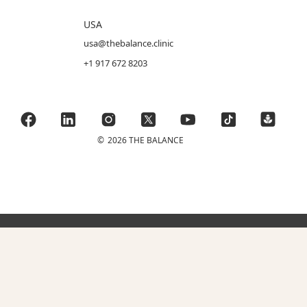
USA
usa@thebalance.clinic
+1 917 672 8203
©
2026 THE BALANCE