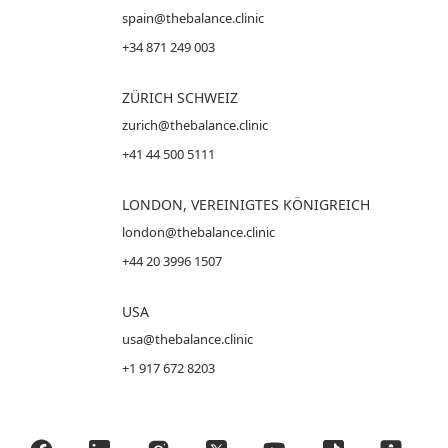
spain@thebalance.clinic
+34 871 249 003
ZÜRICH SCHWEIZ
zurich@thebalance.clinic
+41 44 500 5111
LONDON, VEREINIGTES KÖNIGREICH
london@thebalance.clinic
+44 20 3996 1507
USA
usa@thebalance.clinic
+1 917 672 8203