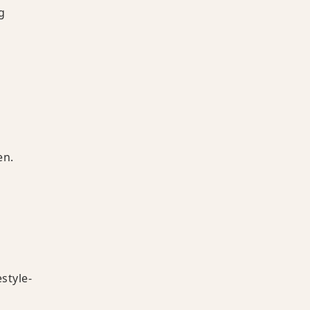
g
en.
style-