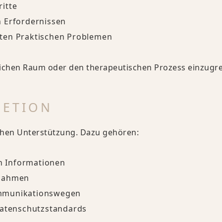
itte
n Erfordernissen
eten Praktischen Problemen
lichen Raum oder den therapeutischen Prozess einzugre
RETION
ischen Unterstützung. Dazu gehören:
n Informationen
ßnahmen
ommunikationswegen
Datenschutzstandards