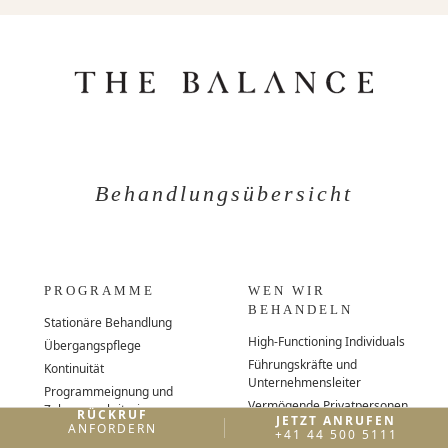
Behandlungsübersicht
PROGRAMME
WEN WIR
BEHANDELN
Stationäre Behandlung
High-Functioning Individuals
Übergangspflege
Führungskräfte und
Kontinuität
Unternehmensleiter
Programmeignung und
Vermögende Privatpersonen
Zulassungskriterien
RÜCKRUF
JETZT ANRUFEN
ANFORDERN
Persönlichkeiten des
Behandlungskosten
+41 44 500 5111
öffentlichen Lebens und