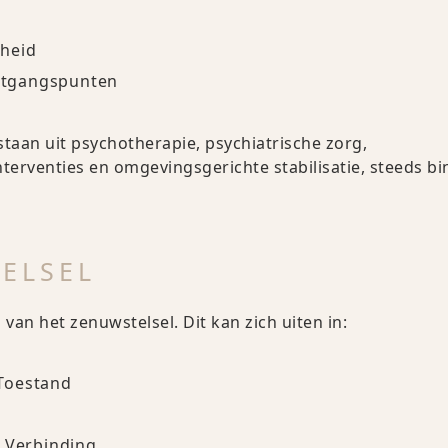
dheid
itgangspunten
staan uit psychotherapie, psychiatrische zorg,
terventies en omgevingsgerichte stabilisatie, steeds b
ELSEL
an het zenuwstelsel. Dit kan zich uiten in:
Toestand
f Verbinding