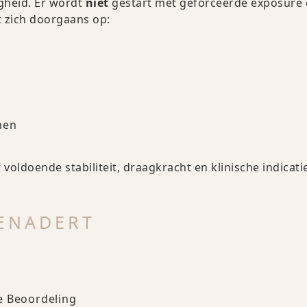
gheid. Er wordt
niet
gestart met geforceerde exposure 
t zich doorgaans op:
nen
doende stabiliteit, draagkracht en klinische indicatie
BENADERT
e Beoordeling