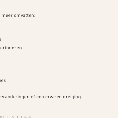
N
r meer omvatten:
d
Herinneren
ies
veranderingen of een ervaren dreiging.
NTATIES