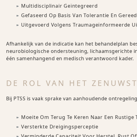
Multidisciplinair Geïntegreerd
Gefaseerd Op Basis Van Tolerantie En Geree
Uitgevoerd Volgens Traumageïnformeerde U
Afhankelijk van de indicatie kan het behandelplan be
neurobiologische ondersteuning, lichaamsgerichte in
één samenhangend en medisch verantwoord kader.
DE ROL VAN HET ZENUWST
Bij PTSS is vaak sprake van aanhoudende ontregeling v
Moeite Om Terug Te Keren Naar Een Rustige 
Versterkte Dreigingsperceptie
Verminderde Capaciteit Voor Herstel, Rust O