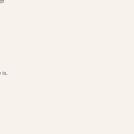
of
 is.