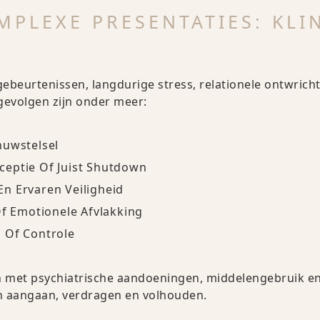
MPLEXE PRESENTATIES: KLI
ebeurtenissen, langdurige stress, relationele ontwrich
 gevolgen zijn onder meer:
nuwstelsel
eptie Of Juist Shutdown
n Ervaren Veiligheid
Of Emotionele Afvlakking
 Of Controle
met psychiatrische aandoeningen, middelengebruik en l
n aangaan, verdragen en volhouden.