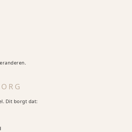
veranderen.
ZORG
. Dit borgt dat:
d