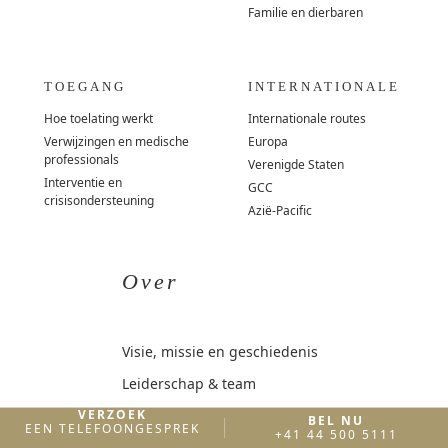
Familie en dierbaren
TOEGANG
INTERNATIONALE
Hoe toelating werkt
Internationale routes
Verwijzingen en medische
Europa
professionals
Verenigde Staten
Interventie en
GCC
crisisondersteuning
Azië-Pacific
Over
Visie, missie en geschiedenis
Leiderschap & team
Klinische governance
VERZOEK
BEL NU
EEN TELEFOONGESPREK
+41 44 500 5111
Accreditaties & licenties