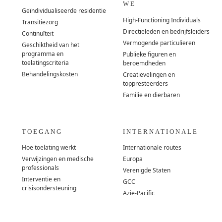
WE
Geïndividualiseerde residentie
High-Functioning Individuals
Transitiezorg
Directieleden en bedrijfsleiders
Continuïteit
Vermogende particulieren
Geschiktheid van het
programma en
Publieke figuren en
toelatingscriteria
beroemdheden
Behandelingskosten
Creatievelingen en
toppresteerders
Familie en dierbaren
TOEGANG
INTERNATIONALE
Hoe toelating werkt
Internationale routes
Verwijzingen en medische
Europa
professionals
Verenigde Staten
Interventie en
GCC
crisisondersteuning
Azië-Pacific