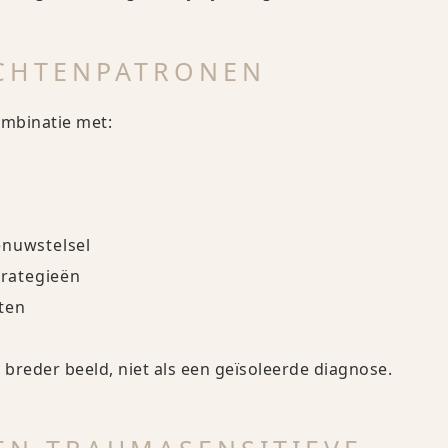
ACHTENPATRONEN
ombinatie met:
enuwstelsel
rategieën
ten
breder beeld, niet als een geïsoleerde diagnose.