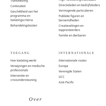
Transitiezorg
Directieleden en bedrijfsleiders
Continuïteit
Vermogende particulieren
Geschiktheid van het
programma en
Publieke figuren en
toelatingscriteria
beroemdheden
Behandelingskosten
Creatievelingen en
toppresteerders
Familie en dierbaren
TOEGANG
INTERNATIONALE
Hoe toelating werkt
Internationale routes
Verwijzingen en medische
Europa
professionals
Verenigde Staten
Interventie en
GCC
crisisondersteuning
Azië-Pacific
Over