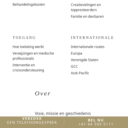
Behandelingskosten
Creatievelingen en
toppresteerders
Familie en dierbaren
TOEGANG
INTERNATIONALE
Hoe toelating werkt
Internationale routes
Verwijzingen en medische
Europa
professionals
Verenigde Staten
Interventie en
GCC
crisisondersteuning
Azië-Pacific
Over
Visie, missie en geschiedenis
VERZOEK
BEL NU
Leiderschap & team
EEN TELEFOONGESPREK
+41 44 500 5111