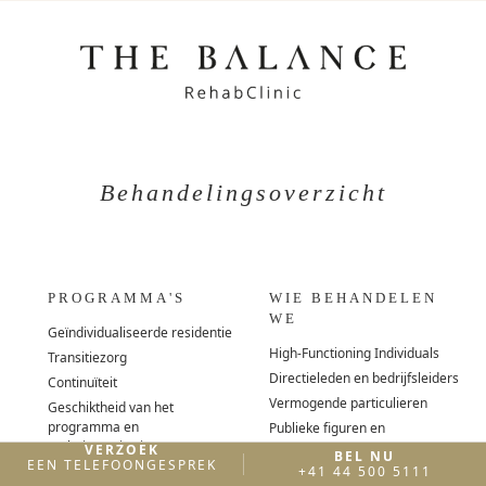
Behandelingsoverzicht
PROGRAMMA'S
WIE BEHANDELEN
WE
Geïndividualiseerde residentie
High-Functioning Individuals
Transitiezorg
Directieleden en bedrijfsleiders
Continuïteit
Vermogende particulieren
Geschiktheid van het
programma en
Publieke figuren en
toelatingscriteria
beroemdheden
VERZOEK
BEL NU
EEN TELEFOONGESPREK
Behandelingskosten
+41 44 500 5111
Creatievelingen en