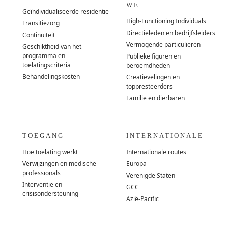
WE
Geïndividualiseerde residentie
High-Functioning Individuals
Transitiezorg
Directieleden en bedrijfsleiders
Continuïteit
Vermogende particulieren
Geschiktheid van het
programma en
Publieke figuren en
toelatingscriteria
beroemdheden
Behandelingskosten
Creatievelingen en
toppresteerders
Familie en dierbaren
TOEGANG
INTERNATIONALE
Hoe toelating werkt
Internationale routes
Verwijzingen en medische
Europa
professionals
Verenigde Staten
Interventie en
GCC
crisisondersteuning
Azië-Pacific