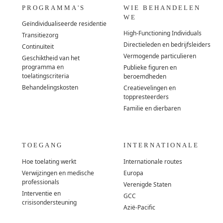
PROGRAMMA'S
WIE BEHANDELEN
WE
Geïndividualiseerde residentie
High-Functioning Individuals
Transitiezorg
Directieleden en bedrijfsleiders
Continuïteit
Vermogende particulieren
Geschiktheid van het
programma en
Publieke figuren en
toelatingscriteria
beroemdheden
Behandelingskosten
Creatievelingen en
toppresteerders
Familie en dierbaren
TOEGANG
INTERNATIONALE
Hoe toelating werkt
Internationale routes
Verwijzingen en medische
Europa
professionals
Verenigde Staten
Interventie en
GCC
crisisondersteuning
Azië-Pacific