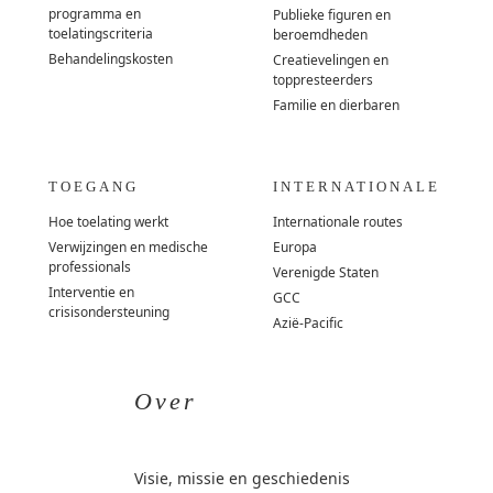
programma en
Publieke figuren en
toelatingscriteria
beroemdheden
Behandelingskosten
Creatievelingen en
toppresteerders
Familie en dierbaren
TOEGANG
INTERNATIONALE
Hoe toelating werkt
Internationale routes
Verwijzingen en medische
Europa
professionals
Verenigde Staten
Interventie en
GCC
crisisondersteuning
Azië-Pacific
Over
Visie, missie en geschiedenis