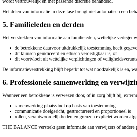
wordt vertrouwelijk en met passende discretie behandeld.
Het delen van informatie in deze fase brengt niet automatisch een be
5. Familieleden en derden
Het verstrekken van informatie aan familieleden, wettelijke vertegenw
de betrokkene daarvoor uitdrukkelijk toestemming heeft gegeve
dit klinisch geïndiceerd en ethisch verdedigbaar is, of
dit voortvloeit uit wettelijke verplichtingen of veiligheidsvera
De informatieverstrekking blijft beperkt tot wat noodzakelijk is en, 
6. Professionele samenwerking en verwijz
Wanneer een betrokkene is verwezen door, of in zorg blijft bij, externe p
samenwerking plaatsvindt op basis van toestemming
communicatie doelgericht, gestructureerd en proportioneel is
rollen, verantwoordelijkheden en grenzen expliciet worden afg
THE BALANCE verstrekt geen informatie aan verwijzers of andere profes