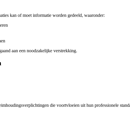
tuaties kan of moet informatie worden gedeeld, waaronder:
deren
nen
fgaand aan een noodzakelijke verstrekking.
n
mhoudingsverplichtingen die voortvloeien uit hun professionele standa