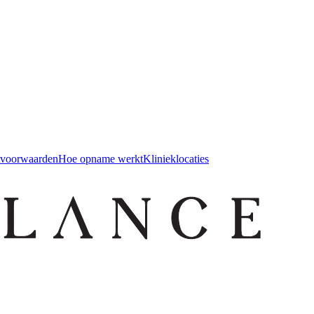
tvoorwaarden
Hoe opname werkt
Klinieklocaties