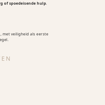
rg of spoedeisende hulp
.
met veiligheid als eerste
egel.
TEN