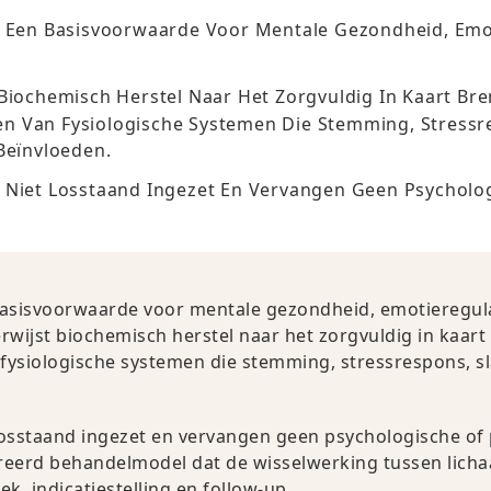
s Een Basisvoorwaarde Voor Mentale Gezondheid, Emot
Biochemisch Herstel Naar Het Zorgvuldig In Kaart Bre
n Van Fysiologische Systemen Die Stemming, Stressre
 Beïnvloeden.
 Niet Losstaand Ingezet En Vervangen Geen Psycholog
basisvoorwaarde voor mentale gezondheid, emotieregulat
rwijst biochemisch herstel naar het zorgvuldig in kaart
fysiologische systemen die stemming, stressrespons, s
losstaand ingezet en vervangen geen psychologische of p
reerd behandelmodel dat de wisselwerking tussen licha
k, indicatiestelling en follow-up.