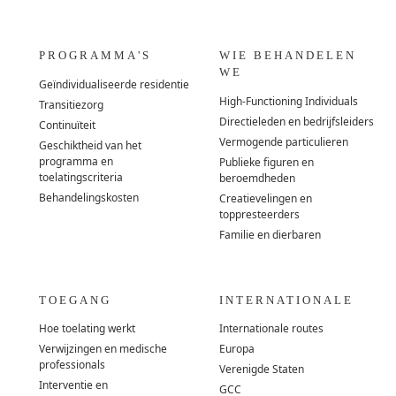
PROGRAMMA'S
WIE BEHANDELEN
WE
Geïndividualiseerde residentie
High-Functioning Individuals
Transitiezorg
Directieleden en bedrijfsleiders
Continuïteit
Vermogende particulieren
Geschiktheid van het
programma en
Publieke figuren en
toelatingscriteria
beroemdheden
Behandelingskosten
Creatievelingen en
toppresteerders
Familie en dierbaren
TOEGANG
INTERNATIONALE
Hoe toelating werkt
Internationale routes
Verwijzingen en medische
Europa
professionals
Verenigde Staten
Interventie en
GCC