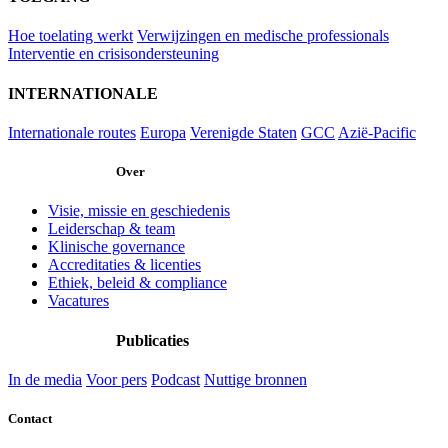
Hoe toelating werkt
Verwijzingen en medische professionals
Interventie en crisisondersteuning
INTERNATIONALE
Internationale routes
Europa
Verenigde Staten
GCC
Azië-Pacific
Over
Visie, missie en geschiedenis
Leiderschap & team
Klinische governance
Accreditaties & licenties
Ethiek, beleid & compliance
Vacatures
Publicaties
In de media
Voor pers
Podcast
Nuttige bronnen
Contact