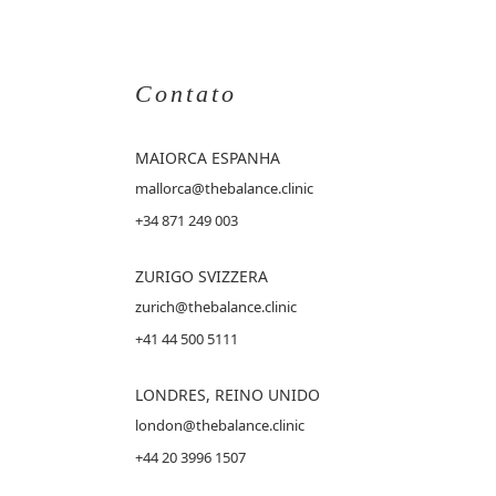
Contato
MAIORCA
ESPANHA
mallorca@thebalance.clinic
+34 871 249 003
ZURIGO SVIZZERA
zurich@thebalance.clinic
+41 44 500 5111
LONDRES, REINO UNIDO
london@thebalance.clinic
+44 20 3996 1507