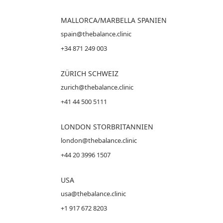
MALLORCA
/MARBELLA SPANIEN
spain@thebalance.clinic
+34 871 249 003
ZÜRICH SCHWEIZ
zurich@thebalance.clinic
+41 44 500 5111
LONDON STORBRITANNIEN
london@thebalance.clinic
+44 20 3996 1507
USA
usa@thebalance.clinic
+1 917 672 8203