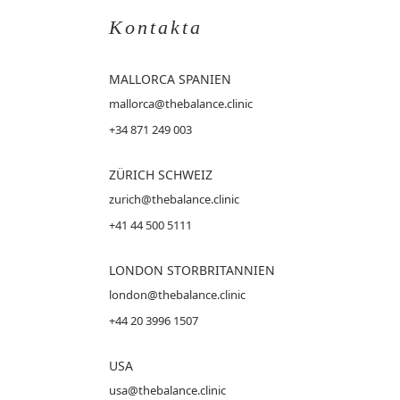
Kontakta
MALLORCA
SPANIEN
mallorca@thebalance.clinic
+34 871 249 003
ZÜRICH SCHWEIZ
zurich@thebalance.clinic
+41 44 500 5111
LONDON STORBRITANNIEN
london@thebalance.clinic
+44 20 3996 1507
USA
usa@thebalance.clinic