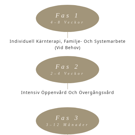
Fas 1
4–8 Veckor
Individuell Kärnterapi, Familje- Och Systemarbete
(vid Behov)
Fas 2
2–4 Veckor
Intensiv Öppenvård Och Övergångsvård
Fas 3
3–12 Månader