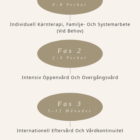
4–8 Veckor
Individuell Kärnterapi, Familje- Och Systemarbete
(vid Behov)
Fas 2
2–4 Veckor
Intensiv Öppenvård Och Övergångsvård
Fas 3
3–12 Månader
Internationell Eftervård Och Vårdkontinuitet