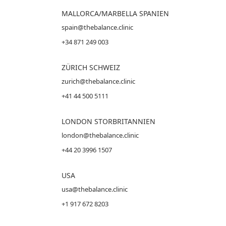
MALLORCA
/MARBELLA SPANIEN
spain@thebalance.clinic
+34 871 249 003
ZÜRICH SCHWEIZ
zurich@thebalance.clinic
+41 44 500 5111
LONDON STORBRITANNIEN
london@thebalance.clinic
+44 20 3996 1507
USA
usa@thebalance.clinic
+1 917 672 8203