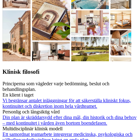
Klinisk filosofi
Principerna som vägleder varje bedömning, beslut och
behandlingsplan.
En klient i taget
Vi begränsar antalet inläggningar för att säkerställa kliniskt fokus,
kontinuitet och diskretion inom hela vårdteamet.
Personlig och långsiktig vård
Din plan är skräddarsydd efter dina mål, din historik och dina behov
– med kontinuitet i vården även bortom boendefasen.
Multidisciplinär klinisk modell
Ett samordnat teamarbete integrerar medicinska, psykologiska och
välbefinnandediscipliner kring en enda plan.