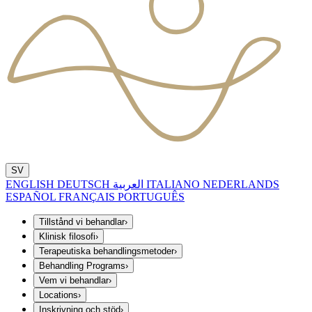
SV
ENGLISH
DEUTSCH
العربية
ITALIANO
NEDERLANDS
ESPAÑOL
FRANÇAIS
PORTUGUÊS
Tillstånd vi behandlar
›
Klinisk filosofi
›
Terapeutiska behandlingsmetoder
›
Behandling Programs
›
Vem vi behandlar
›
Locations
›
Inskrivning och stöd
›