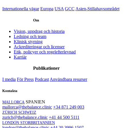
Internationella vägar
Europa
USA
GCC
Asien-Stillahavsområdet
Om
Vision, uppdrag och historia
Ledning och team
Klinisk styrning
Ackrediteringar och licenser
Etik, policyer och regelefterlevnad
Karriär
Publikationer
I media
För Press
Podcast
Användbara resurser
Kontakta
SPANIEN
MALLORCA
mallorca@thebalance.clinic
+34 871 249 003
ZÜRICH SCHWEIZ
zurich@thebalance.clinic
+41 44 500 5111
LONDON STORBRITANNIEN
london@thebalance.clinic
+44 20 3996 1507