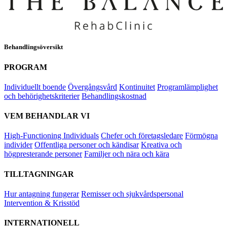
Behandlingsöversikt
PROGRAM
Individuellt boende
Övergångsvård
Kontinuitet
Programlämplighet
och behörighetskriterier
Behandlingskostnad
VEM BEHANDLAR VI
High-Functioning Individuals
Chefer och företagsledare
Förmögna
individer
Offentliga personer och kändisar
Kreativa och
högpresterande personer
Familjer och nära och kära
TILLTAGNINGAR
Hur antagning fungerar
Remisser och sjukvårdspersonal
Intervention & Krisstöd
INTERNATIONELL