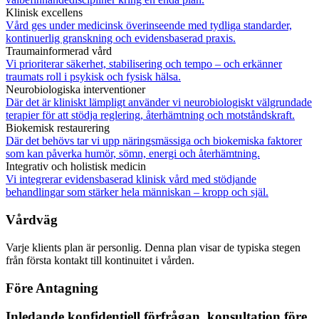
Klinisk excellens
Vård ges under medicinsk överinseende med tydliga standarder,
kontinuerlig granskning och evidensbaserad praxis.
Traumainformerad vård
Vi prioriterar säkerhet, stabilisering och tempo – och erkänner
traumats roll i psykisk och fysisk hälsa.
Neurobiologiska interventioner
Där det är kliniskt lämpligt använder vi neurobiologiskt välgrundade
terapier för att stödja reglering, återhämtning och motståndskraft.
Biokemisk restaurering
Där det behövs tar vi upp näringsmässiga och biokemiska faktorer
som kan påverka humör, sömn, energi och återhämtning.
Integrativ och holistisk medicin
Vi integrerar evidensbaserad klinisk vård med stödjande
behandlingar som stärker hela människan – kropp och själ.
Vårdväg
Varje klients plan är personlig. Denna plan visar de typiska stegen
från första kontakt till kontinuitet i vården.
Före
Antagning
Inledande konfidentiell förfrågan, konsultation före