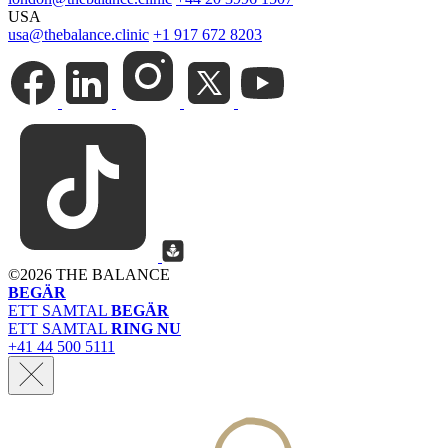
USA
usa@thebalance.clinic
+1 917 672 8203
©
2026 THE BALANCE
BEGÄR
ETT SAMTAL
BEGÄR
ETT SAMTAL
RING NU
+41 44 500 5111