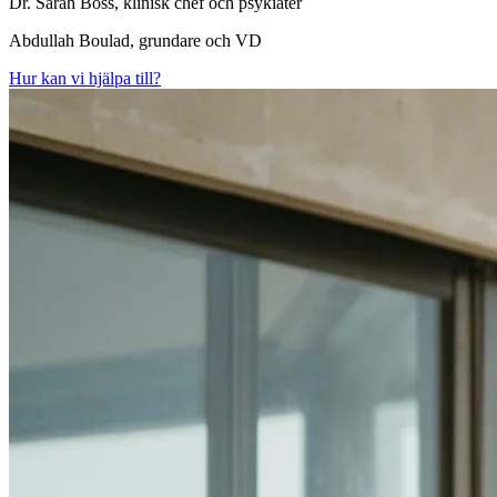
Dr. Sarah Boss, klinisk chef och psykiater
Abdullah Boulad, grundare och VD
Hur kan vi hjälpa till?