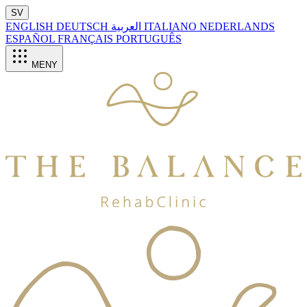
SV
ENGLISH
DEUTSCH
العربية
ITALIANO
NEDERLANDS
ESPAÑOL
FRANÇAIS
PORTUGUÊS
MENY