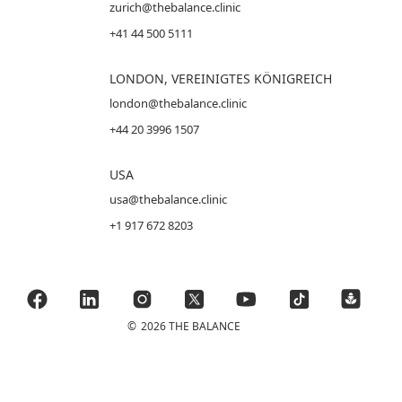
zurich@thebalance.clinic
+41 44 500 5111
LONDON, VEREINIGTES KÖNIGREICH
london@thebalance.clinic
+44 20 3996 1507
USA
usa@thebalance.clinic
+1 917 672 8203
©
2026 THE BALANCE