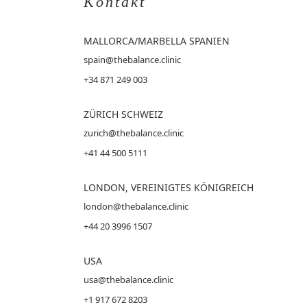
Kontakt
MALLORCA
/MARBELLA SPANIEN
spain@thebalance.clinic
+34 871 249 003
ZÜRICH SCHWEIZ
zurich@thebalance.clinic
+41 44 500 5111
LONDON, VEREINIGTES KÖNIGREICH
london@thebalance.clinic
+44 20 3996 1507
USA
usa@thebalance.clinic
+1 917 672 8203