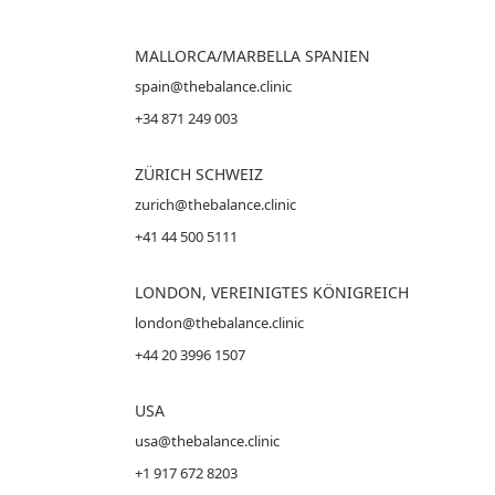
MALLORCA
/MARBELLA SPANIEN
spain@thebalance.clinic
+34 871 249 003
ZÜRICH SCHWEIZ
zurich@thebalance.clinic
+41 44 500 5111
LONDON, VEREINIGTES KÖNIGREICH
london@thebalance.clinic
+44 20 3996 1507
USA
usa@thebalance.clinic
+1 917 672 8203