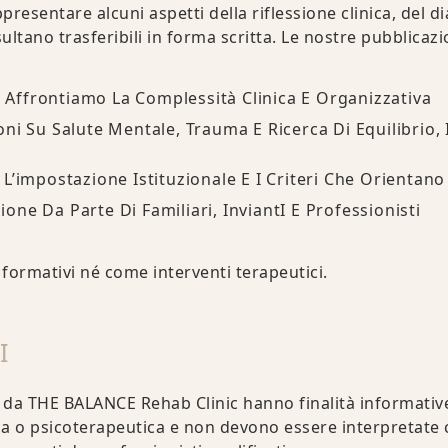
presentare alcuni aspetti della riflessione clinica, del d
ltano trasferibili in forma scritta. Le nostre pubblicazio
ui Affrontiamo La Complessità Clinica E Organizzativa
ni Su Salute Mentale, Trauma E Ricerca Di Equilibrio,
’impostazione Istituzionale E I Criteri Che Orientano 
ne Da Parte Di Familiari, InviantI E Professionisti
ormativi né come interventi terapeutici.
I
 da THE BALANCE Rehab Clinic hanno finalità informative
a o psicoterapeutica e non devono essere interpretate 