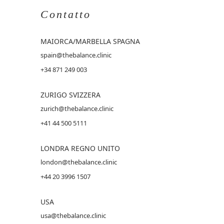
Contatto
MAIORCA
/MARBELLA SPAGNA
spain@thebalance.clinic
+34 871 249 003
ZURIGO SVIZZERA
zurich@thebalance.clinic
+41 44 500 5111
LONDRA REGNO UNITO
london@thebalance.clinic
+44 20 3996 1507
USA
usa@thebalance.clinic