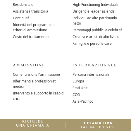
Residenziale
High-Functioning Individuals
Assistenza transitoria
Dirigenti e leader aziendali
Continuità
Individui ad alto patrimonio
netto
Idoneità del programma e
criteri di ammissione
Personaggi pubblici e celebrità
Costo del trattamento
Creativi e artisti di alto livello
Famiglie e persone care
AMMISSIONI
INTERNAZIONALE
Come funziona l'ammissione
Percorsi internazionali
Riferimenti e professionisti
Europa
medici
Stati Uniti
Intervento e supporto in caso di
CCG
crisi
Asia-Pacifico
Di
RICHIEDI
CHIAMA ORA
UNA CHIAMATA
+41 44 500 5111