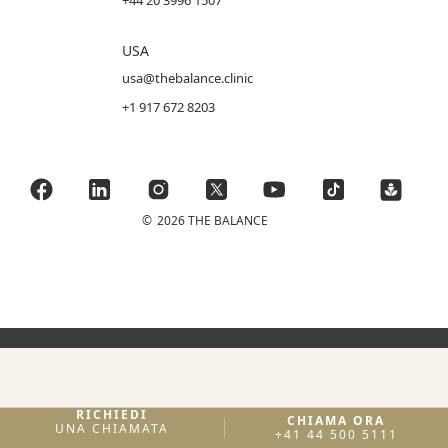
+44 20 3996 1507
USA
usa@thebalance.clinic
+1 917 672 8203
©
2026 THE BALANCE
RICHIEDI
CHIAMA ORA
UNA CHIAMATA
+41 44 500 5111