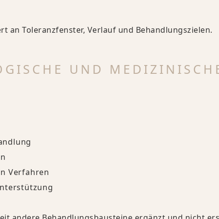
rt an Toleranzfenster, Verlauf und Behandlungszielen.
OGISCHE UND MEDIZINISCH
andlung
on
en Verfahren
unterstützung
beit andere Behandlungsbausteine ergänzt und nicht ers