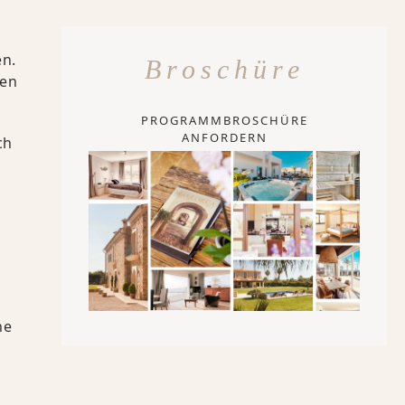
en.
Broschüre
ten
PROGRAMMBROSCHÜRE
ANFORDERN
ch
he