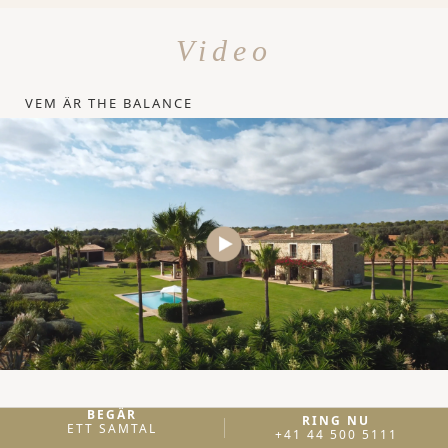
Video
VEM ÄR THE BALANCE
BEGÄR
RING NU
ETT SAMTAL
SE ALLA VIDEOR
+41 44 500 5111