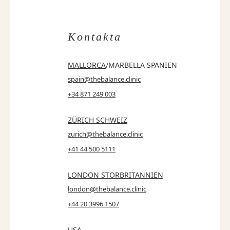
Kontakta
MALLORCA
/MARBELLA SPANIEN
spain@thebalance.clinic
+34 871 249 003
ZÜRICH SCHWEIZ
zurich@thebalance.clinic
+41 44 500 5111
LONDON STORBRITANNIEN
london@thebalance.clinic
+44 20 3996 1507
USA